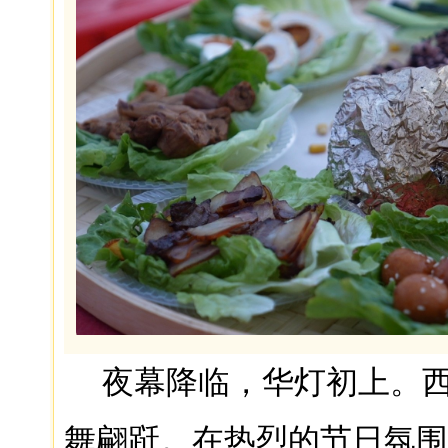
夜幕降临，华灯初上。
舞翩跹。在热烈的节日氛围