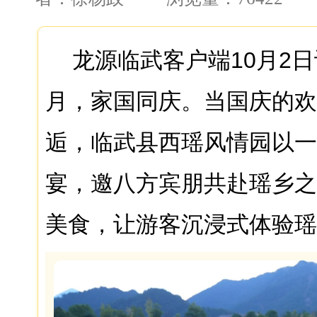
龙源临武客户端10月2
月，家国同庆。当国庆的欢
逅，临武县西瑶风情园以一
宴，邀八方宾朋共赴瑶乡之
美食，让游客沉浸式体验瑶