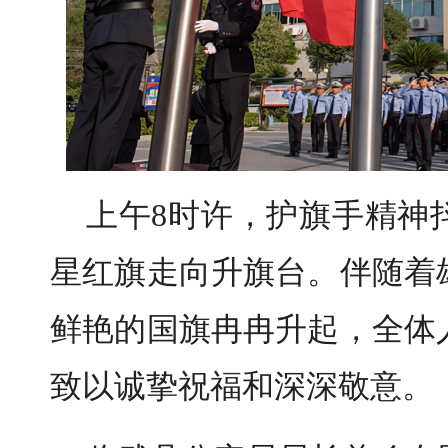
上午8时许，护旗手精神
星红旗走向升旗台。伴随着
鲜艳的国旗冉冉升起，全体
致以诚挚祝福和深深敬意。