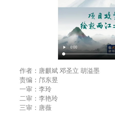
作者：唐麒斌 邓圣立 胡溢墨
责编：邝东昱
一审：李玲
二审：李艳玲
三审：唐薇