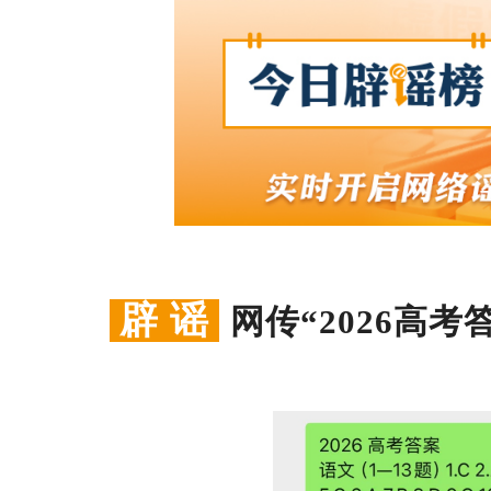
辟 谣
网传“2026高考