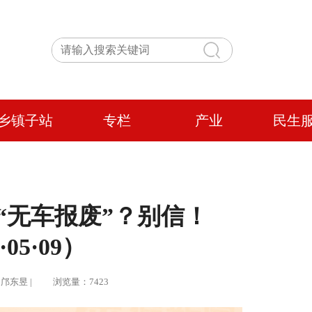
乡镇子站
专栏
产业
民生
”“无车报废”？别信！
·05·09）
辑：邝东昱 | 浏览量：7423