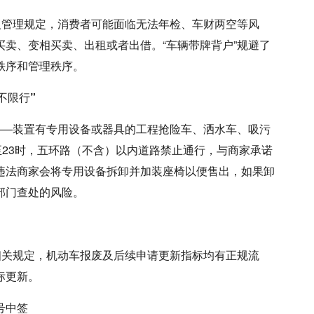
反管理规定，消费者可能面临无法年检、车财两空等风
卖、变相买卖、出租或者出借。“车辆带牌背户”规避了
秩序和管理秩序。
不限行”
——装置有专用设备或器具的工程抢险车、洒水车、吸污
至23时，五环路（不含）以内道路禁止通行，与商家承诺
违法商家会将专用设备拆卸并加装座椅以便售出，如果卸
部门查处的风险。
相关规定，机动车报废及后续申请更新指标均有正规流
标更新。
号中签