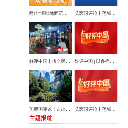
网传“深圳地面沉降致车辆损坏”不实（2026·08·06）
芙蓉国评论丨莲城e评：聚侨心汇侨力，山海万里皆家国
好评中国丨借全民健身东风，让本土赛事撬动消费新增长
好评中国 | 以多样性培育创造力，因地制宜发展新质生产力
芙蓉国评论丨走出流量短视，大张家界“大”在哪
芙蓉国评论丨莲城e评：“国家点名”催征 三湘文旅提速
主题报道