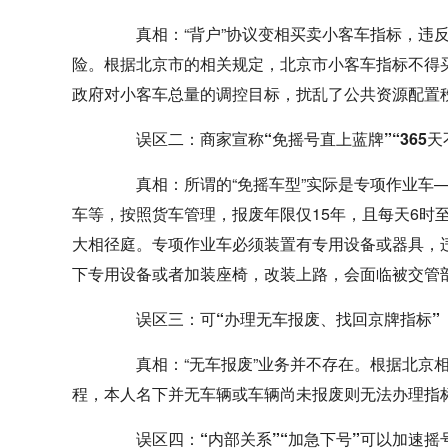
真相：
“背户”协议变相买卖小客车指标，违
险。根据北京市的相关规定，北京市小客车指标不得买
政府对小客车总量的调控目标，扰乱了公共资源配置
误区二：商家宣称“免摇号直上蓝牌”“365天
真相：
所谓的“免摇车型”实际是专项作业车
车等，按照货车管理，报废年限仅15年，且每天6时
大相径庭。专项作业车必须装置有专用设备或器具，
下专用设备或者加装座椅，改装上路，会面临被交管
误区三：可“办理无车报废、找回京牌指标”
真相：
“无车报废”业务并不存在。根据北京
程，本人名下并无车辆或车辆尚未报废则无法办理指
误区四：“内部关系”“加急下号”可以加速摇