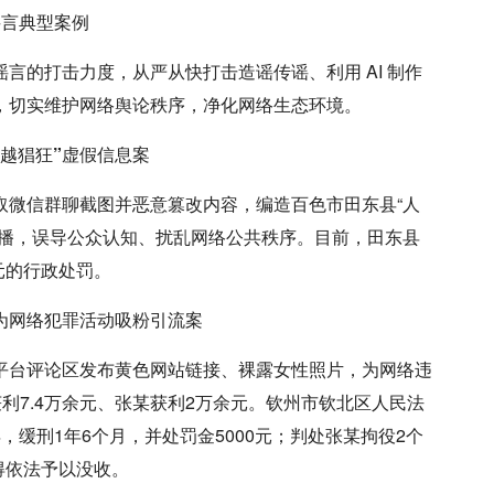
言典型案例
言的打击力度，从严从快打击造谣传谣、利用 AI 制作
，切实维护网络舆论秩序，净化网络生态环境。
越猖狂”虚假信息案
微信群聊截图并恶意篡改内容，编造百色市田东县“人
传播，误导公众认知、扰乱网络公共秩序。目前，田东县
元的行政处罚。
为网络犯罪活动吸粉引流案
台评论区发布黄色网站链接、裸露女性照片，为网络违
利7.4万余元、张某获利2万余元。钦州市钦北区人民法
缓刑1年6个月，并处罚金5000元；判处张某拘役2个
得依法予以没收。