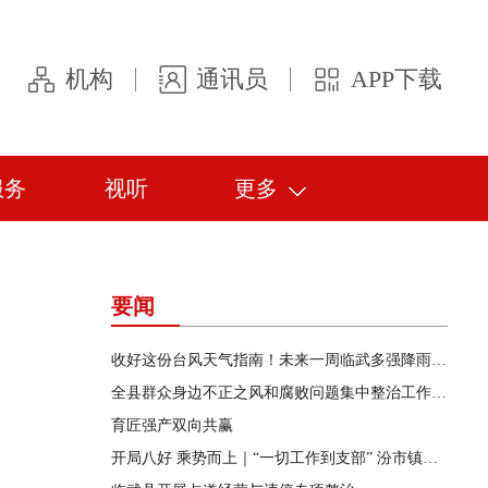
机构
通讯员
APP下载
服务
视听
更多
要闻
收好这份台风天气指南！未来一周临武多强降雨，安全出行
全县群众身边不正之风和腐败问题集中整治工作调度会召开
育匠强产双向共赢
开局八好 乘势而上｜“一切工作到支部” 汾市镇激活乡村振兴“红色引擎”