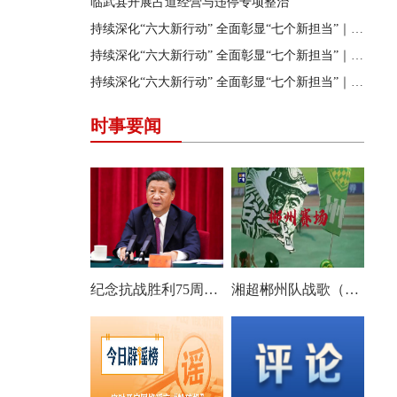
临武县开展占道经营与违停专项整治
持续深化“六大新行动” 全面彰显“七个新担当”｜暑期提质改造攻坚 十所中小学校食堂焕新“舌尖安全”
持续深化“六大新行动” 全面彰显“七个新担当”｜临武县总工会：公益培训火热开展 职工乐享“工惠”时光
持续深化“六大新行动” 全面彰显“七个新担当”｜扎实推进爱心驿站建设 为户外劳动者打造暖心“加油站”
时事要闻
纪念抗战胜利75周年，总书记说的这些话掷地有声！
湘超郴州队战歌（战歌燃启征程）